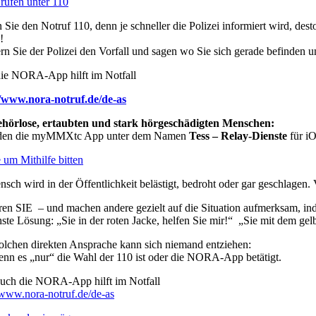
 rufen unter 110
Sie den Notruf 110, denn je schneller die Polizei informiert wird, des
!
rn Sie der Polizei den Vorfall und sagen wo Sie sich gerade befinden un
ie NORA-App hilft im Notfall
//www.nora-notruf.de/de-as
hörlose, ertaubten und stark hörgeschädigten Menschen:
nden die myMMXtc App unter dem Namen
Tess – Relay-Dienste
für iO
um Mithilfe bitten
sch wird in der Öffentlichkeit belästigt, bedroht oder gar geschlagen. V
ren SIE – und machen andere gezielt auf die Situation aufmerksam, in
ste Lösung: „Sie in der roten Jacke, helfen Sie mir!“ „Sie mit dem gel
solchen direkten Ansprache kann sich niemand entziehen:
nn es „nur“ die Wahl der 110 ist oder die NORA-App betätigt.
uch die NORA-App hilft im Notfall
/www.nora-notruf.de/de-as