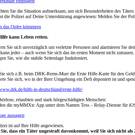
erkmale einprägen
ten Sie die Situation aufmerksam, um sich Besonderheiten des Täters 
st die Polizei auf Deine Unterstützung angewiesen: Melden Sie der Poli
m das Opfer kümmern
Hilfe kann Leben retten.
n Sie sich unverzüglich um verletzte Personen und alarmieren Sie den
kann jeder – auch wenn Sie sich das im ersten Moment nicht zutrauen.
en Sie, wie die stabile Seitenlage funktioniert.
Sie sich z.B. beim DRK-Rems-Murr die Erste Hilfe-Karte für den Geld
ere Sie sich, wo in der Ihrer Umgebung ein Defi deponiert ist und sp
/www.drk.de/hilfe-in-deutschland/erste-hilfe/
hörlose, ertaubten und stark hörgeschädigten Menschen:
nden die myMMXtc App unter dem Namen Tess – Relay-Dienste für iOS 
uge aussagen
izei ist auf Ihre Hilfe angewiesen.
 Sie, dass ein Täter ungestraft davonkommt, weil Sie sich nicht al