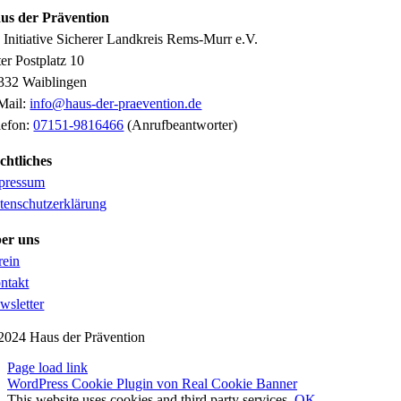
us der Prävention
o Initiative Sicherer Landkreis Rems-Murr e.V.
ter Postplatz 10
332 Waiblingen
Mail:
info@haus-der-praevention.de
lefon:
07151-9816466
(Anrufbeantworter)
chtliches
pressum
tenschutzerklärung
er uns
rein
ntakt
wsletter
2024 Haus der Prävention
Page load link
WordPress Cookie Plugin von Real Cookie Banner
This website uses cookies and third party services.
OK