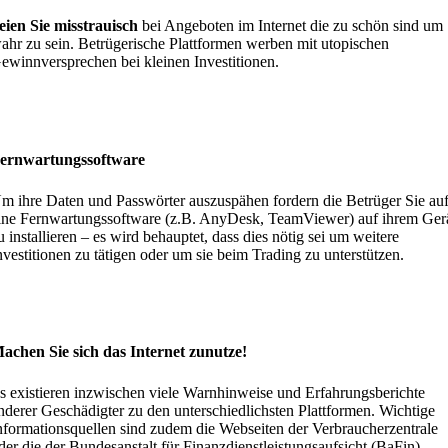
eien Sie misstrauisch
bei Angeboten im Internet die zu schön sind um
ahr zu sein. Betrügerische Plattformen werben mit utopischen
ewinnversprechen bei kleinen Investitionen.
ernwartungssoftware
m ihre Daten und Passwörter auszuspähen fordern die Betrüger Sie auf
ine Fernwartungssoftware (z.B. AnyDesk, TeamViewer) auf ihrem Ger
u installieren – es wird behauptet, dass dies nötig sei um weitere
nvestitionen zu tätigen oder um sie beim Trading zu unterstützen.
achen Sie sich das Internet zunutze!
s existieren inzwischen viele Warnhinweise und Erfahrungsberichte
nderer Geschädigter zu den unterschiedlichsten Plattformen. Wichtige
nformationsquellen sind zudem die Webseiten der Verbraucherzentrale
der die der Bundesanstalt für Finanzdienstleistungsaufsicht (BaFin).