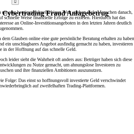
Cybertrading Fraud Anlagebetrug
n unserer heutigen schnelllebigen Welt streben viele Menschen danach,
uf schnelle Weise finanzielle Erfolge zu erzielen. Hierdurch hat das
nteresse an Online-Investitionsangeboten in den letzten Jahren deutlich
ugenommen.
n dem Glauben online eine gute persönliche Beratung erhalten zu habe
nd ein unschlagbares Angebot ausfindig gemacht zu haben, investieren
ie in der Hoffnung auf das schnelle Geld.
och leider sieht die Wahrheit oft anders aus: Betrüger haben sich diese
ntwicklungen zu Nutze gemacht, um ahnungslose Investoren zu
äuschen und ihre finanziellen Ambitionen auszunutzen.
ie Folge: Das einst so hoffnungsvoll investierte Geld verschwindet
nwiederbringlich auf zweifelhaften Trading-Plattformen.