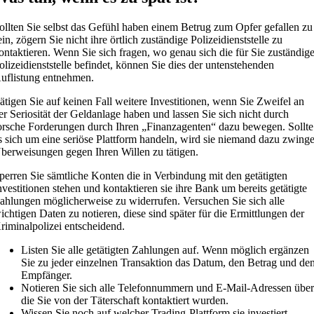
ollten Sie selbst das Gefühl haben einem Betrug zum Opfer gefallen zu
ein, zögern Sie nicht ihre örtlich zuständige Polizeidienststelle zu
ontaktieren. Wenn Sie sich fragen, wo genau sich die für Sie zuständig
olizeidienststelle befindet, können Sie dies der untenstehenden
uflistung entnehmen.
ätigen Sie auf keinen Fall weitere Investitionen, wenn Sie Zweifel an
er Seriosität der Geldanlage haben und lassen Sie sich nicht durch
orsche Forderungen durch Ihren „Finanzagenten“ dazu bewegen. Sollte
s sich um eine seriöse Plattform handeln, wird sie niemand dazu zwing
berweisungen gegen Ihren Willen zu tätigen.
perren Sie sämtliche Konten die in Verbindung mit den getätigten
nvestitionen stehen und kontaktieren sie ihre Bank um bereits getätigte
ahlungen möglicherweise zu widerrufen. Versuchen Sie sich alle
ichtigen Daten zu notieren, diese sind später für die Ermittlungen der
riminalpolizei entscheidend.
Listen Sie alle getätigten Zahlungen auf. Wenn möglich ergänzen
Sie zu jeder einzelnen Transaktion das Datum, den Betrag und de
Empfänger.
Notieren Sie sich alle Telefonnummern und E-Mail-Adressen übe
die Sie von der Täterschaft kontaktiert wurden.
Wissen Sie noch auf welcher Trading-Plattform sie investiert