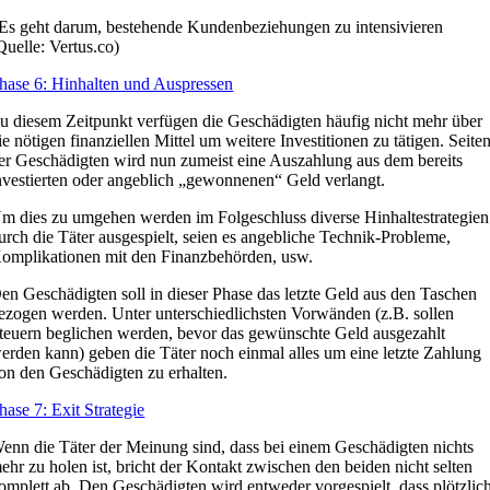
Es geht darum, bestehende Kundenbeziehungen zu intensivieren
Quelle: Vertus.co)
hase 6: Hinhalten und Auspressen
u diesem Zeitpunkt verfügen die Geschädigten häufig nicht mehr über
ie nötigen finanziellen Mittel um weitere Investitionen zu tätigen. Seite
er Geschädigten wird nun zumeist eine Auszahlung aus dem bereits
nvestierten oder angeblich „gewonnenen“ Geld verlangt.
m dies zu umgehen werden im Folgeschluss diverse Hinhaltestrategien
urch die Täter ausgespielt, seien es angebliche Technik-Probleme,
omplikationen mit den Finanzbehörden, usw.
en Geschädigten soll in dieser Phase das letzte Geld aus den Taschen
ezogen werden. Unter unterschiedlichsten Vorwänden (z.B. sollen
teuern beglichen werden, bevor das gewünschte Geld ausgezahlt
erden kann) geben die Täter noch einmal alles um eine letzte Zahlung
on den Geschädigten zu erhalten.
hase 7: Exit Strategie
enn die Täter der Meinung sind, dass bei einem Geschädigten nichts
ehr zu holen ist, bricht der Kontakt zwischen den beiden nicht selten
omplett ab. Den Geschädigten wird entweder vorgespielt, dass plötzlic