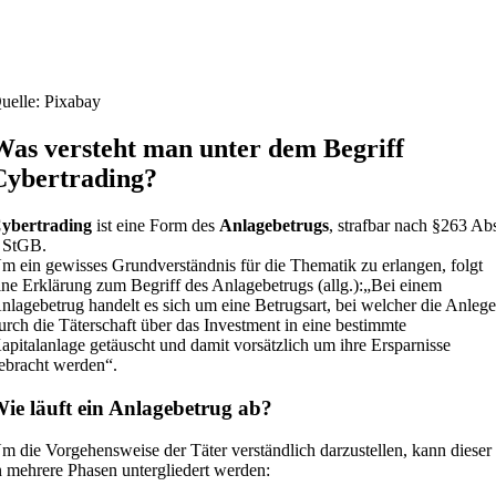
uelle: Pixabay
Was versteht man unter dem Begriff
Cybertrading?
ybertrading
ist eine Form des
Anlagebetrugs
, strafbar nach §263 Ab
 StGB.
m ein gewisses Grundverständnis für die Thematik zu erlangen, folgt
ine Erklärung zum Begriff des Anlagebetrugs (allg.):„Bei einem
nlagebetrug handelt es sich um eine Betrugsart, bei welcher die Anlege
urch die Täterschaft über das Investment in eine bestimmte
apitalanlage getäuscht und damit vorsätzlich um ihre Ersparnisse
ebracht werden“.
ie läuft ein Anlagebetrug ab?
m die Vorgehensweise der Täter verständlich darzustellen, kann dieser
n mehrere Phasen untergliedert werden: