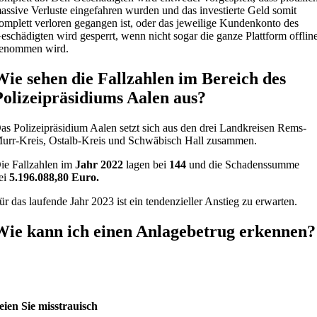
assive Verluste eingefahren wurden und das investierte Geld somit
omplett verloren gegangen ist, oder das jeweilige Kundenkonto des
eschädigten wird gesperrt, wenn nicht sogar die ganze Plattform offlin
enommen wird.
Wie sehen die Fallzahlen im Bereich des
Polizeipräsidiums Aalen aus?
as Polizeipräsidium Aalen setzt sich aus den drei Landkreisen Rems-
urr-Kreis, Ostalb-Kreis und Schwäbisch Hall zusammen.
ie Fallzahlen im
Jahr 2022
lagen bei
144
und die Schadenssumme
ei
5.196.088,80 Euro.
ür das laufende Jahr 2023 ist ein tendenzieller Anstieg zu erwarten.
Wie kann ich einen Anlagebetrug erkennen?
eien Sie misstrauisch