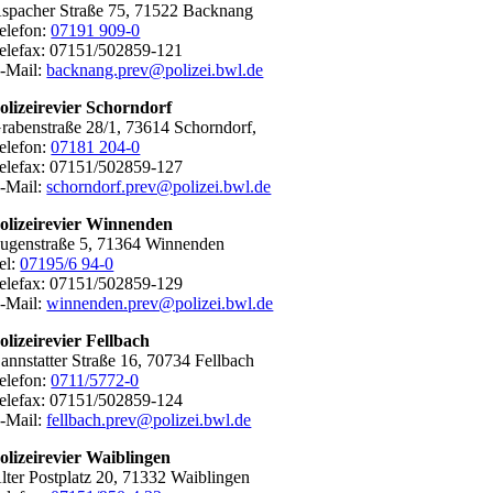
spacher Straße 75, 71522 Backnang
elefon:
07191 909-0
elefax: 07151/502859-121
-Mail:
backnang.prev@polizei.bwl.de
olizeirevier Schorndorf
rabenstraße 28/1, 73614 Schorndorf,
elefon:
07181 204-0
elefax: 07151/502859-127
-Mail:
schorndorf.prev@polizei.bwl.de
olizeirevier Winnenden
ugenstraße 5, 71364 Winnenden
el:
07195/6 94-0
elefax: 07151/502859-129
-Mail:
winnenden.prev@polizei.bwl.de
olizeirevier Fellbach
annstatter Straße 16, 70734 Fellbach
elefon:
0711/5772-0
elefax: 07151/502859-124
-Mail:
fellbach.prev@polizei.bwl.de
olizeirevier Waiblingen
lter Postplatz 20, 71332 Waiblingen