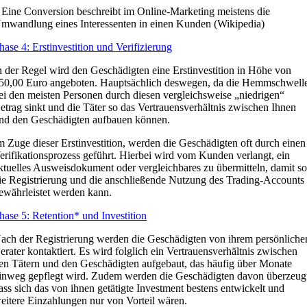
 Eine Conversion beschreibt im Online-Marketing meistens die
mwandlung eines Interessenten in einen Kunden (Wikipedia)
hase 4: Erstinvestition und Verifizierung
n der Regel wird den Geschädigten eine Erstinvestition in Höhe von
50,00 Euro angeboten. Hauptsächlich deswegen, da die Hemmschwell
ei den meisten Personen durch diesen vergleichsweise „niedrigen“
etrag sinkt und die Täter so das Vertrauensverhältnis zwischen Ihnen
nd den Geschädigten aufbauen können.
m Zuge dieser Erstinvestition, werden die Geschädigten oft durch einen
erifikationsprozess geführt. Hierbei wird vom Kunden verlangt, ein
ktuelles Ausweisdokument oder vergleichbares zu übermitteln, damit s
ie Registrierung und die anschließende Nutzung des Trading-Accounts
ewährleistet werden kann.
hase 5: Retention* und Investition
ach der Registrierung werden die Geschädigten von ihrem persönliche
erater kontaktiert. Es wird folglich ein Vertrauensverhältnis zwischen
en Tätern und den Geschädigten aufgebaut, das häufig über Monate
inweg gepflegt wird. Zudem werden die Geschädigten davon überzeug
ass sich das von ihnen getätigte Investment bestens entwickelt und
eitere Einzahlungen nur von Vorteil wären.