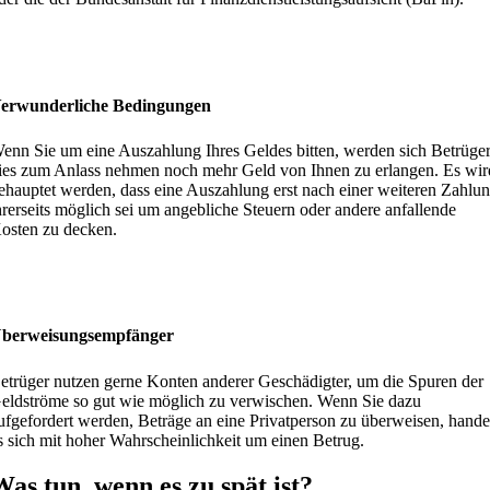
erwunderliche Bedingungen
enn Sie um eine Auszahlung Ihres Geldes bitten, werden sich Betrüge
ies zum Anlass nehmen noch mehr Geld von Ihnen zu erlangen. Es wir
ehauptet werden, dass eine Auszahlung erst nach einer weiteren Zahlu
hrerseits möglich sei um angebliche Steuern oder andere anfallende
osten zu decken.
berweisungsempfänger
etrüger nutzen gerne Konten anderer Geschädigter, um die Spuren der
eldströme so gut wie möglich zu verwischen. Wenn Sie dazu
ufgefordert werden, Beträge an eine Privatperson zu überweisen, hande
s sich mit hoher Wahrscheinlichkeit um einen Betrug.
Was tun, wenn es zu spät ist?