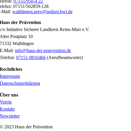
elefon:
07151/950-4 22
elefax: 07151/502859-128
-Mail:
waiblingen.prev@polizei.bwl.de
Haus der Prävention
c/o Initiative Sicherer Landkreis Rems-Murr e.V.
Alter Postplatz 10
71332 Waiblingen
E-Mail:
info@haus-der-praevention.de
Telefon:
07151-9816466
(Anrufbeantworter)
Rechtliches
Impressum
Datenschutzerklärung
Über uns
Verein
Kontakt
Newsletter
© 2023 Haus der Prävention