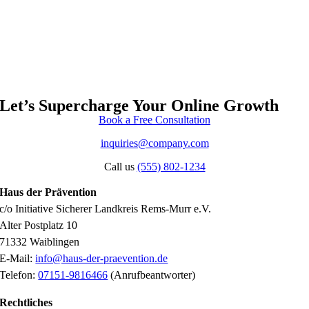
Let’s Supercharge Your Online Growth
Book a Free Consultation
inquiries@company.com
Call us
(555) 802-1234
Haus der Prävention
c/o Initiative Sicherer Landkreis Rems-Murr e.V.
Alter Postplatz 10
71332 Waiblingen
E-Mail:
info@haus-der-praevention.de
Telefon:
07151-9816466
(Anrufbeantworter)
Rechtliches