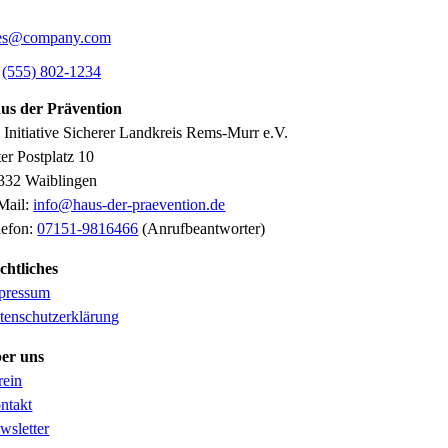
ies@company.com
s
(555) 802-1234
us der Prävention
o Initiative Sicherer Landkreis Rems-Murr e.V.
ter Postplatz 10
332 Waiblingen
Mail:
info@haus-der-praevention.de
lefon:
07151-9816466
(Anrufbeantworter)
chtliches
pressum
tenschutzerklärung
er uns
rein
ntakt
wsletter