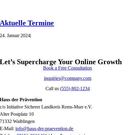
Aktuelle Termine
24. Januar 2024
|
Let’s Supercharge Your Online Growth
Book a Free Consultation
inquiries@company.com
Call us
(555) 802-1234
Haus der Prävention
c/o Initiative Sicherer Landkreis Rems-Murr e.V.
Alter Postplatz 10
71332 Waiblingen
E-Mail:
info@haus-der-praevention.de